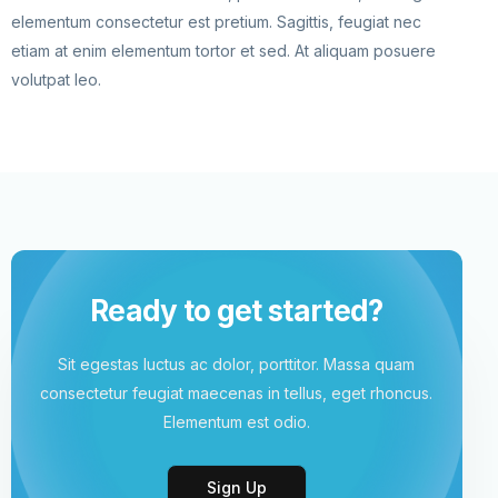
elementum consectetur est pretium. Sagittis, feugiat nec
etiam at enim elementum tortor et sed. At aliquam posuere
volutpat leo.
Ready to get started?
Sit egestas luctus ac dolor, porttitor. Massa quam
consectetur feugiat maecenas in tellus, eget rhoncus.
Elementum est odio.
Sign Up