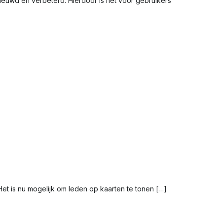
ieuwd en verbeterd. Hierdoor is het voor gebruikers
et is nu mogelijk om leden op kaarten te tonen […]