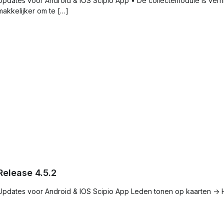
Updates voor Android & IOS Scipio App • De collectemodule is vern
makkelijker om te […]
Release 4.5.2
Updates voor Android & IOS Scipio App Leden tonen op kaarten -> H