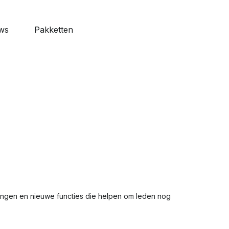
ws
Pakketten
features
o Web
naliseerbaar
ardagen
 alle
ngen en nieuwe functies die helpen om leden nog