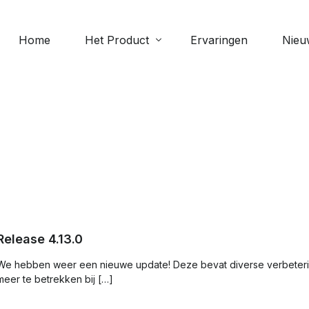
Home
Het Product
Ervaringen
Nieu
Meer 
Digitale collecte
Scipi
e
Geven via de app: veilig, eenvoudig
Perso
en altijd beschikbaar
Verja
Evenementen
Bekijk
Beheer aanwezigheid bij
evenementen
Release 4.13.0
We hebben weer een nieuwe update! Deze bevat diverse verbeteri
Documenten
meer te betrekken bij […]
Upload en deel bestanden zoals