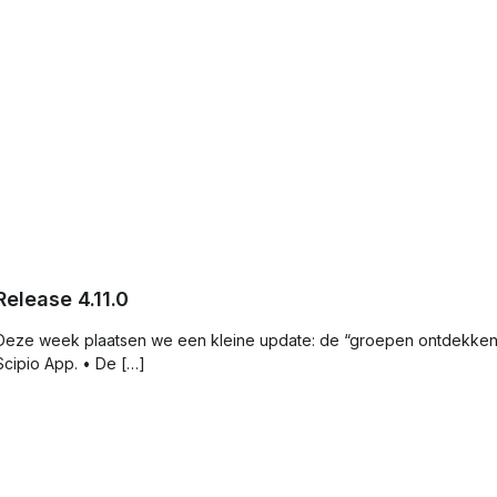
beleidsstukken of een kerkblad
Release 4.11.0
Deze week plaatsen we een kleine update: de “groepen ontdekken”
Scipio App. • De […]