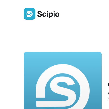
Ledenlijst
Altijd een actueel overzicht van j
gemeenteleden
Berichten & Delen
Deel eenvoudig berichten,
bestanden of een oproep
Groepen
Orden leden overzichtelijk in