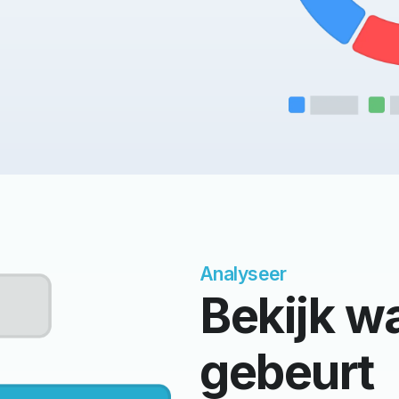
beleidsstukken of een kerkblad
Analyseer
Bekijk wa
gebeurt