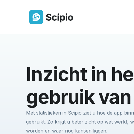
Ledenlijst
Altijd een actueel overzicht van j
Inzicht in he
gemeenteleden
Berichten & Delen
gebruik van
Deel eenvoudig berichten,
bestanden of een oproep
Met statistieken in Scipio ziet u hoe de app b
Groepen
gebruikt. Zo krijgt u beter zicht op wat werkt,
Orden leden overzichtelijk in
worden en waar nog kansen liggen.