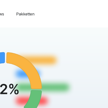
ws
Pakketten
features
o Web
naliseerbaar
ardagen
 alle