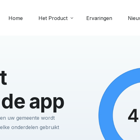
Home
Het Product
Ervaringen
Nieu
Meer 
Digitale collecte
Scipi
e
Geven via de app: veilig, eenvoudig
t
Perso
en altijd beschikbaar
Verja
Evenementen
Bekijk
 de app
Beheer aanwezigheid bij
evenementen
innen uw gemeente wordt
Documenten
 welke onderdelen gebruikt
Upload en deel bestanden zoals