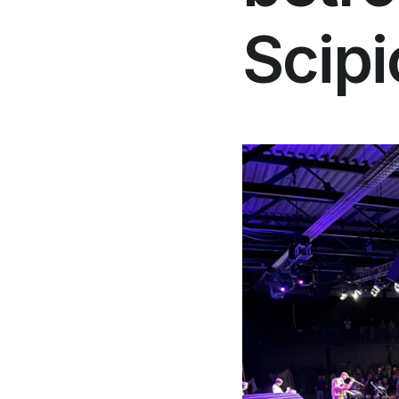
groepen zoals wijken of teams
Scip