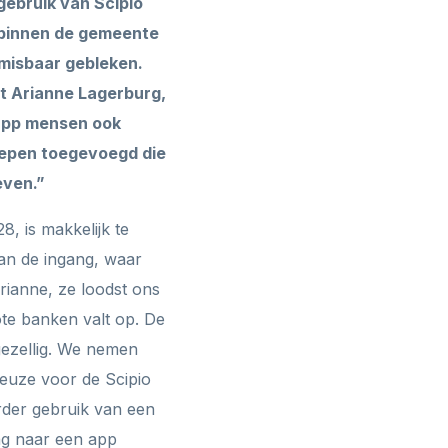
gebruik van Scipio
 binnen de gemeente
misbaar gebleken.
t Arianne Lagerburg,
 app mensen ook
roepen toegevoegd die
even.”
, is makkelijk te
an de ingang, waar
ianne, ze loodst ons
ote banken valt op. De
ngezellig. We nemen
keuze voor de Scipio
rder gebruik van een
ag naar een app