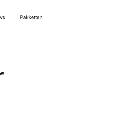
ws
Pakketten
features
o Web
naliseerbaar
r
ardagen
 alle