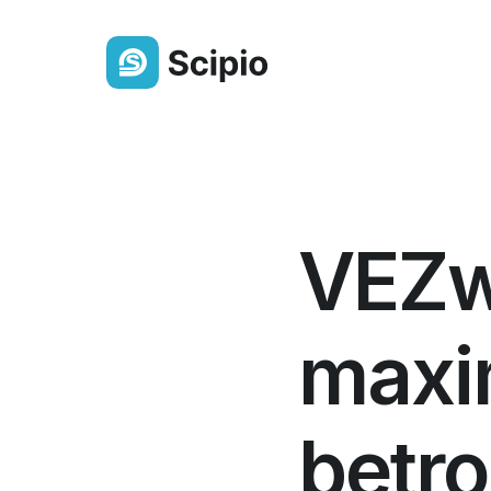
Ledenlijst
Altijd een actueel overzicht van j
VEZw
gemeenteleden
Berichten & Delen
Deel eenvoudig berichten,
maxi
bestanden of een oproep
Groepen
betr
Orden leden overzichtelijk in