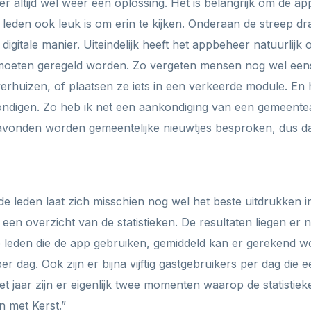
er altijd wel weer een oplossing. Het is belangrijk om de app
 leden ook leuk is om erin te kijken. Onderaan de streep d
digitale manier. Uiteindelijk heeft het appbeheer natuurlijk
moeten geregeld worden. Zo vergeten mensen nog wel eens 
erhuizen, of plaatsen ze iets in een verkeerde module. En 
ndigen. Zo heb ik net een aankondiging van een gemeentea
 avonden worden gemeentelijke nieuwtjes besproken, dus dat
e leden laat zich misschien nog wel het beste uitdrukken i
een overzicht van de statistieken. De resultaten liegen er 
ve leden die de app gebruiken, gemiddeld kan er gerekend
per dag. Ook zijn er bijna vijftig gastgebruikers per dag die
t jaar zijn er eigenlijk twee momenten waarop de statisti
n met Kerst.”