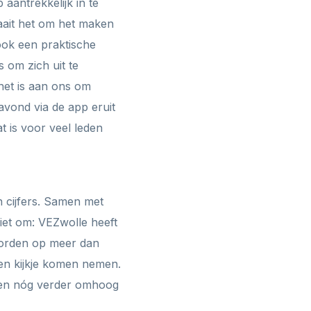
 aantrekkelijk in te
raait het om het maken
 ook een praktische
om zich uit te
het is aan ons om
vond via de app eruit
 is voor veel leden
n cijfers. Samen met
niet om: VEZwolle heeft
 worden op meer dan
 een kijkje komen nemen.
eken nóg verder omhoog