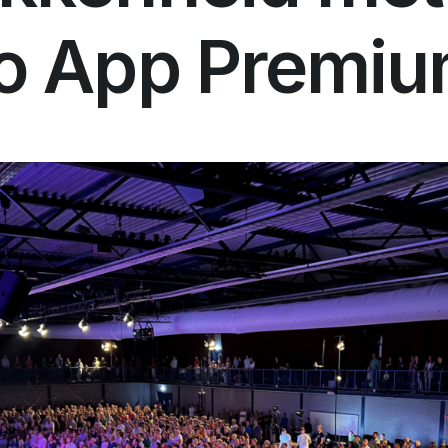
beleidsstukken of een kerkblad
io App Premi