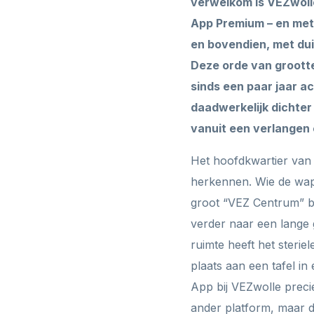
verwelkom is VEZwolle
App Premium – en met
en bovendien, met du
Deze orde van groott
sinds een paar jaar a
daadwerkelijk dichter 
vanuit een verlangen 
Het hoofdkwartier van
herkennen. Wie de wapp
groot “VEZ Centrum” b
verder naar een lange 
ruimte heeft het sterie
plaats aan een tafel i
App bij VEZwolle preci
ander platform, maar d