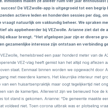
. Inmiddels maken ze alweer ruim vier jaar enthousiast 
 succes! De VEZwolle-app is uitgegroeid tot een begrip
izenden actieve leden en honderden sessies per dag, on
e vraagt natuurlijk om vakkundig beheer. We spraken me
ctief als appbeheerder bij VEZwolle. Arianne ziet dat de
bij elkaar brengt. “Het afgelopen jaar zijn er diverse g
en gezamenlijke interesse zijn ontstaan en verbinding g
 VEZwolle, hemelsbreed een paar honderd meter van de A28
erende VEZ-vlag heeft gemist kan het altijd nog aflezen a
oven staat. Eenmaal binnen worden we opgewacht door Ar
gang met meerdere kamers. Het kleurrijke interieur met gr
le van een huisartsenpraktijk maar oogt tegelijkertijd niet o
n een van de kamertjes. Allereerst zijn we benieuwd hoe de 
es tot stand is gekomen. Arianne: “De gemeente maakte ee
at voldeed niet. Toen corona uitbrak was er plotseling vra