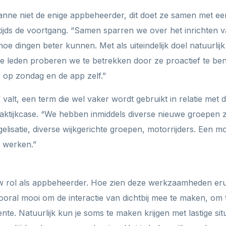
anne niet de enige appbeheerder, dit doet ze samen met een
ijds de voortgang. “Samen sparren we over het inrichten v
oe dingen beter kunnen. Met als uiteindelijk doel natuurlij
ve leden proberen we te betrekken door ze proactief te ben
 op zondag en de app zelf.”
valt, een term die wel vaker wordt gebruikt in relatie met 
raktijkcase. “We hebben inmiddels diverse nieuwe groepen
satie, diverse wijkgerichte groepen, motorrijders. Een m
 werken.”
uw rol als appbeheerder. Hoe zien deze werkzaamheden eru
ooral mooi om de interactie van dichtbij mee te maken, om 
te. Natuurlijk kun je soms te maken krijgen met lastige sit