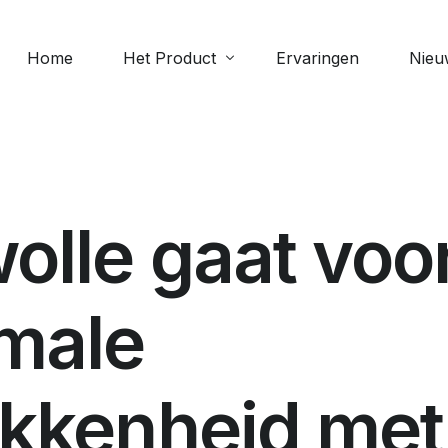
Home
Het Product
Ervaringen
Nieu
Meer 
Digitale collecte
Scipi
e
Geven via de app: veilig, eenvoudig
Perso
olle gaat voo
en altijd beschikbaar
Verja
Evenementen
Bekijk
male
Beheer aanwezigheid bij
evenementen
Documenten
okkenheid met
Upload en deel bestanden zoals