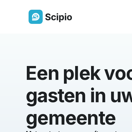
Ledenlijst
Altijd een actueel overzicht van j
Een plek vo
gemeenteleden
Berichten & Delen
gasten in u
Deel eenvoudig berichten,
bestanden of een oproep
gemeente
Groepen
Orden leden overzichtelijk in