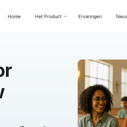
Home
Het Product
Ervaringen
Nieu
Meer 
Digitale collecte
Scipi
e
Geven via de app: veilig, eenvoudig
or
Perso
en altijd beschikbaar
Verja
Evenementen
Bekijk
w
Beheer aanwezigheid bij
evenementen
Documenten
Upload en deel bestanden zoals