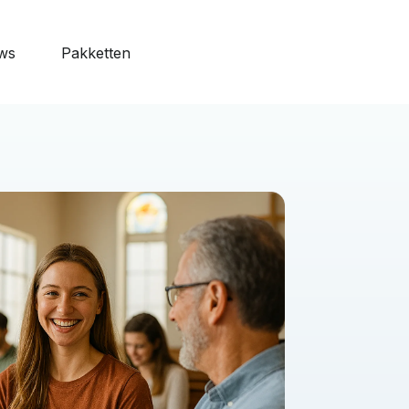
ws
Pakketten
features
o Web
naliseerbaar
ardagen
 alle