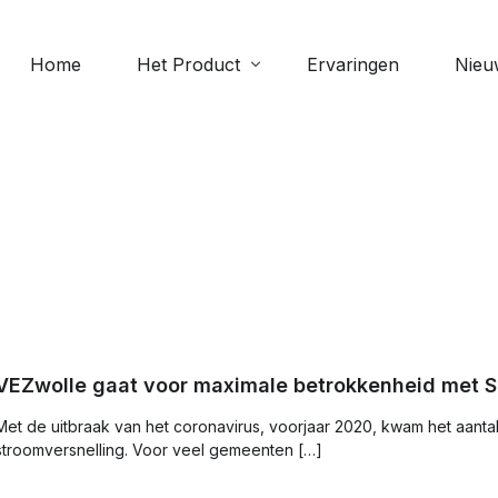
Home
Het Product
Ervaringen
Nieu
Meer 
Digitale collecte
Scipi
e
Geven via de app: veilig, eenvoudig
Perso
en altijd beschikbaar
Verja
Evenementen
Bekijk
Beheer aanwezigheid bij
evenementen
VEZwolle gaat voor maximale betrokkenheid met 
Met de uitbraak van het coronavirus, voorjaar 2020, kwam het aant
Documenten
stroomversnelling. Voor veel gemeenten […]
Upload en deel bestanden zoals