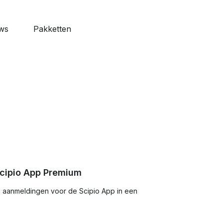
ws
Pakketten
features
o Web
naliseerbaar
ardagen
 alle
Scipio App Premium
al aanmeldingen voor de Scipio App in een