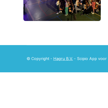
groepen zoals wijken of teams
© Copyright -
Hagru B.V.
- Scipio App voor