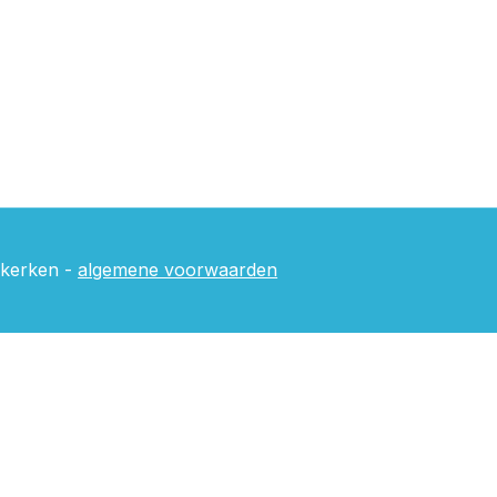
beleidsstukken of een kerkblad
 kerken -
algemene voorwaarden