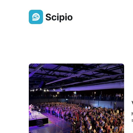
Ledenlijst
Altijd een actueel overzicht van j
gemeenteleden
Berichten & Delen
Deel eenvoudig berichten,
bestanden of een oproep
Groepen
Orden leden overzichtelijk in