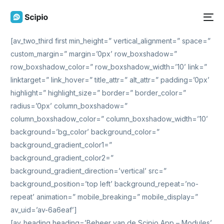
[av_two_third first min_height=” vertical_alignment=” space=”
custom_margin=” margin=’0px’ row_boxshadow=”
row_boxshadow_color=” row_boxshadow_width=’10’ link=”
linktarget=” link_hover=” title_attr=” alt_attr=” padding=’0px’
highlight=” highlight_size=” border=” border_color=”
radius=’0px’ column_boxshadow=”
column_boxshadow_color=” column_boxshadow_width=’10’
background=’bg_color’ background_color=”
background_gradient_color1=”
background_gradient_color2=”
background_gradient_direction=’vertical’ src=”
background_position=’top left’ background_repeat=’no-
repeat’ animation=” mobile_breaking=” mobile_display=”
av_uid=’av-6a6eaf’]
[av_heading heading=’Beheer van de Scipio App – Modules’