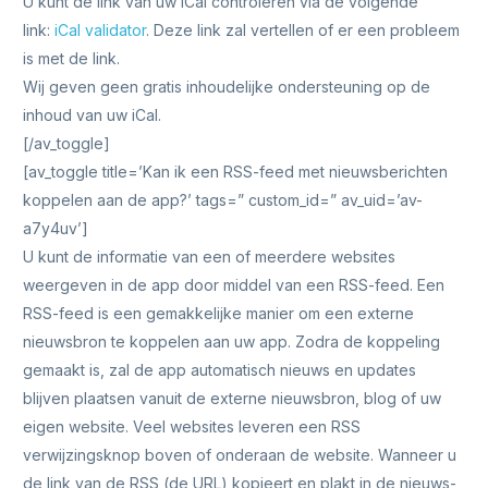
U kunt de link van uw iCal controleren via de volgende
link:
iCal validator
. Deze link zal vertellen of er een probleem
is met de link.
Wij geven geen gratis inhoudelijke ondersteuning op de
inhoud van uw iCal.
[/av_toggle]
[av_toggle title=’Kan ik een RSS-feed met nieuwsberichten
koppelen aan de app?’ tags=” custom_id=” av_uid=’av-
a7y4uv’]
U kunt de informatie van een of meerdere websites
weergeven in de app door middel van een RSS-feed. Een
RSS-feed is een gemakkelijke manier om een externe
nieuwsbron te koppelen aan uw app. Zodra de koppeling
gemaakt is, zal de app automatisch nieuws en updates
blijven plaatsen vanuit de externe nieuwsbron, blog of uw
eigen website. Veel websites leveren een RSS
verwijzingsknop boven of onderaan de website. Wanneer u
de link van de RSS (de URL) kopieert en plakt in de nieuws-