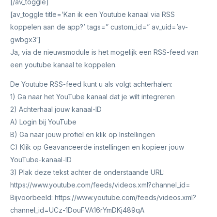
[/av_toggle]
[av_toggle title=’Kan ik een Youtube kanaal via RSS
koppelen aan de app?’ tags=” custom_id=” av_uid=’av-
gwbgx3′]
Ja, via de nieuwsmodule is het mogelijk een RSS-feed van
een youtube kanaal te koppelen.
De Youtube RSS-feed kunt u als volgt achterhalen:
1) Ga naar het YouTube kanaal dat je wilt integreren
2) Achterhaal jouw kanaal-ID
A) Login bij YouTube
B) Ga naar jouw profiel en klik op Instellingen
C) Klik op Geavanceerde instellingen en kopieer jouw
YouTube-kanaal-ID
3) Plak deze tekst achter de onderstaande URL:
https://www.youtube.com/feeds/videos.xml?channel_id=
Bijvoorbeeld: https://www.youtube.com/feeds/videos.xml?
channel_id=UCz-1DouFVA16rYmDKj489qA