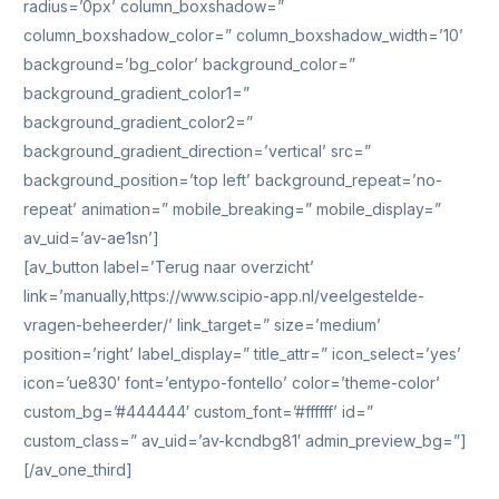
radius=’0px’ column_boxshadow=”
column_boxshadow_color=” column_boxshadow_width=’10’
background=’bg_color’ background_color=”
background_gradient_color1=”
background_gradient_color2=”
background_gradient_direction=’vertical’ src=”
background_position=’top left’ background_repeat=’no-
repeat’ animation=” mobile_breaking=” mobile_display=”
av_uid=’av-ae1sn’]
[av_button label=’Terug naar overzicht’
link=’manually,https://www.scipio-app.nl/veelgestelde-
vragen-beheerder/’ link_target=” size=’medium’
position=’right’ label_display=” title_attr=” icon_select=’yes’
icon=’ue830′ font=’entypo-fontello’ color=’theme-color’
custom_bg=’#444444′ custom_font=’#ffffff’ id=”
custom_class=” av_uid=’av-kcndbg81′ admin_preview_bg=”]
[/av_one_third]