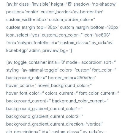
[av_hr class=’invisible’ height=’15’ shadow=’no-shadow’
position=’center’ custom_border=’av-border-thin’
custom_width=’50px’ custom_border_color=”
custom_margin_top=’30px’ custom_margin_bottom=’30px’
icon_select=’yes’ custom_icon_color=” icon=’ue808′
font=’entypo-fontello’ id=” custom_class=” av_uid=’av-
kcneb4gp’ admin_preview_bg=”]
[av_toggle_container initial=’0′ mode=’accordion’ sort=”
styling=’av-minimal-toggle’ colors=’custom’ font_color=”
background_color=” border_color=’#50a9cc’
hover_colors=” hover_background_color=”
hover_font_color=” colors_current=” font_color_current=”
background_current=” background_color_current=”
background_gradient_current_color1=”
background_gradient_current_color2=”
background_gradient_current_direction=’vertical’
alb_description=” id=” custom_class=” av_uid=’av-