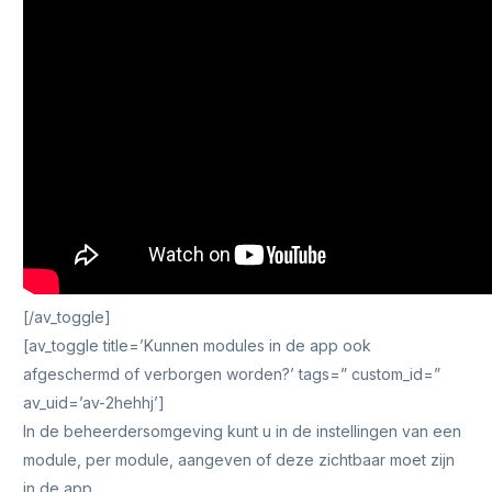
[/av_toggle]
[av_toggle title=’Kunnen modules in de app ook
afgeschermd of verborgen worden?’ tags=” custom_id=”
av_uid=’av-2hehhj’]
In de beheerdersomgeving kunt u in de instellingen van een
module, per module, aangeven of deze zichtbaar moet zijn
in de app.