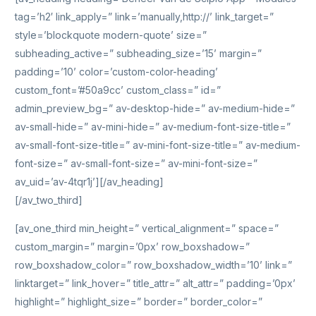
tag=’h2′ link_apply=” link=’manually,http://’ link_target=”
style=’blockquote modern-quote’ size=”
subheading_active=” subheading_size=’15’ margin=”
padding=’10’ color=’custom-color-heading’
custom_font=’#50a9cc’ custom_class=” id=”
admin_preview_bg=” av-desktop-hide=” av-medium-hide=”
av-small-hide=” av-mini-hide=” av-medium-font-size-title=”
av-small-font-size-title=” av-mini-font-size-title=” av-medium-
font-size=” av-small-font-size=” av-mini-font-size=”
av_uid=’av-4tqr1j’][/av_heading]
[/av_two_third]
[av_one_third min_height=” vertical_alignment=” space=”
custom_margin=” margin=’0px’ row_boxshadow=”
row_boxshadow_color=” row_boxshadow_width=’10’ link=”
linktarget=” link_hover=” title_attr=” alt_attr=” padding=’0px’
highlight=” highlight_size=” border=” border_color=”