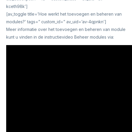
kceth98k’]
[av_toggle title=’Hoe werkt het toevoegen en beheren van
modules?’ tags=” custom_id=” av_uid=’av-4qpnkn’]
Meer informatie over het toevoegen en beheren van module
kunt u vinden in de instructievideo Beheer modules via: