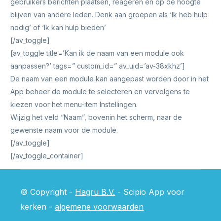
gebruikers berichten plaatsen, reageren en op de hoogte
blijven van andere leden. Denk aan groepen als ‘Ik heb hulp
nodig’ of ‘Ik kan hulp bieden’
[/av_toggle]
[av_toggle title=’Kan ik de naam van een module ook
aanpassen?’ tags=” custom_id=” av_uid=’av-38xkhz’]
De naam van een module kan aangepast worden door in het
App beheer de module te selecteren en vervolgens te
kiezen voor het menu-item Instellingen.
Wijzig het veld “Naam”, bovenin het scherm, naar de
gewenste naam voor de module.
[/av_toggle]
[/av_toggle_container]
© Copyright -
Hagru B.V.
- Scipio App voor
kerken -
algemene voorwaarden