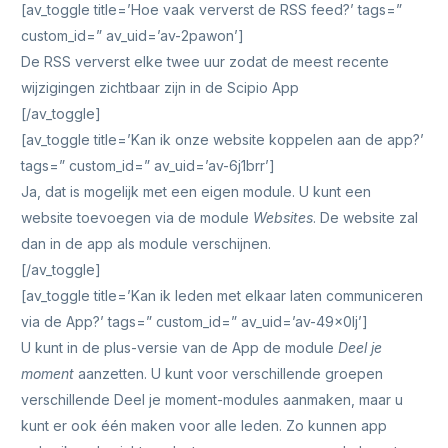
[av_toggle title=’Hoe vaak ververst de RSS feed?’ tags=”
custom_id=” av_uid=’av-2pawon’]
De RSS ververst elke twee uur zodat de meest recente
wijzigingen zichtbaar zijn in de Scipio App
[/av_toggle]
[av_toggle title=’Kan ik onze website koppelen aan de app?’
tags=” custom_id=” av_uid=’av-6j1brr’]
Ja, dat is mogelijk met een eigen module. U kunt een
website toevoegen via de module
Websites
. De website zal
dan in de app als module verschijnen.
[/av_toggle]
[av_toggle title=’Kan ik leden met elkaar laten communiceren
via de App?’ tags=” custom_id=” av_uid=’av-49x0lj’]
U kunt in de plus-versie van de App de module
Deel je
moment
aanzetten. U kunt voor verschillende groepen
verschillende Deel je moment-modules aanmaken, maar u
kunt er ook één maken voor alle leden. Zo kunnen app