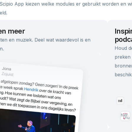
 Scipio App kiezen welke modules er gebruikt worden en wi
eld.
en meer
Inspi
podc
ten en muziek. Deel wat waardevol is en
Houd de
n.
preken 
bronnen
beschik