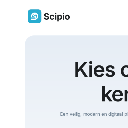
Ledenlijst
Altijd een actueel overzicht van j
Kies 
gemeenteleden
Berichten & Delen
ke
Deel eenvoudig berichten,
bestanden of een oproep
Groepen
Een veilig, modern en digitaal 
Orden leden overzichtelijk in