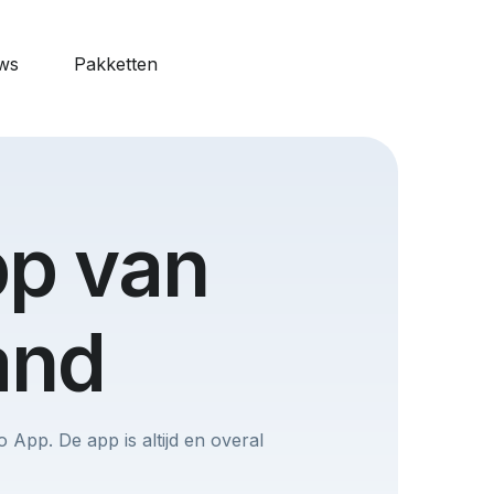
ws
Pakketten
features
o Web
pp van
naliseerbaar
ardagen
 alle
and
 App. De app is altijd en overal