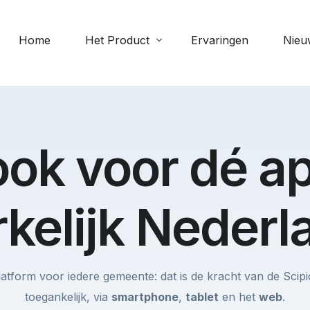
Home
Het Product
Ervaringen
Nieu
Meer 
Digitale collecte
Scipi
e
Geven via de app: veilig, eenvoudig
ook voor dé a
Perso
en altijd beschikbaar
Verja
Evenementen
Bekijk
rkelijk Nederl
Beheer aanwezigheid bij
evenementen
Documenten
platform voor iedere gemeente: dat is de kracht van de Scipio
Upload en deel bestanden zoals
toegankelijk, via
smartphone
,
tablet
en het
web
.