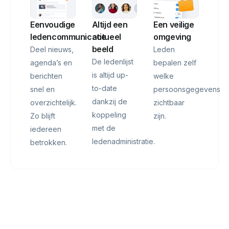
Altijd een
Eenvoudige
Een veilige
actueel
ledencommunicatie
omgeving
beeld
Deel nieuws,
Leden
De ledenlijst
agenda’s en
bepalen zelf
is altijd up-
berichten
welke
to-date
snel en
persoonsgegevens
dankzij de
overzichtelijk.
zichtbaar
koppeling
Zo blijft
zijn.
met de
iedereen
ledenadministratie.
betrokken.