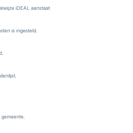
alwijze iDEAL aanstaat
ten is ingesteld.
d.
enlijst.
w gemeente.