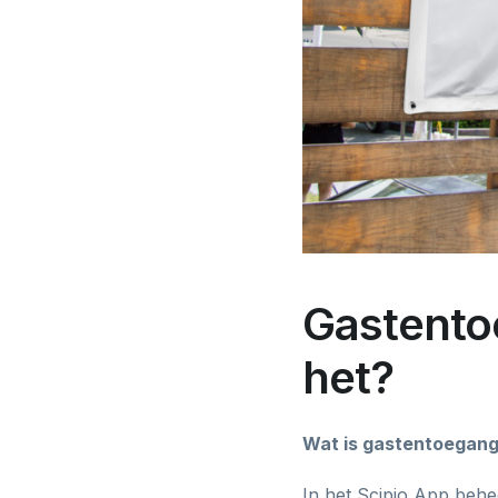
Gastentoe
het?
Wat is gastentoegan
In het Scipio App behe