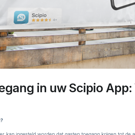
gang in uw Scipio App: 
g?
er kan ingesteld worden dat gasten toegang krijgen tot d