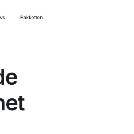
ws
Pakketten
features
o Web
naliseerbaar
de
ardagen
 alle
het