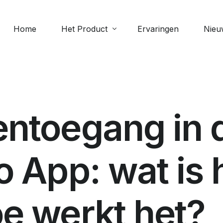
Home
Het Product
Ervaringen
Nieu
Meer 
Digitale collecte
Scipi
e
Geven via de app: veilig, eenvoudig
Perso
entoegang in 
en altijd beschikbaar
Verja
Evenementen
Bekijk
o App: wat is 
Beheer aanwezigheid bij
evenementen
Documenten
e werkt het?
Upload en deel bestanden zoals