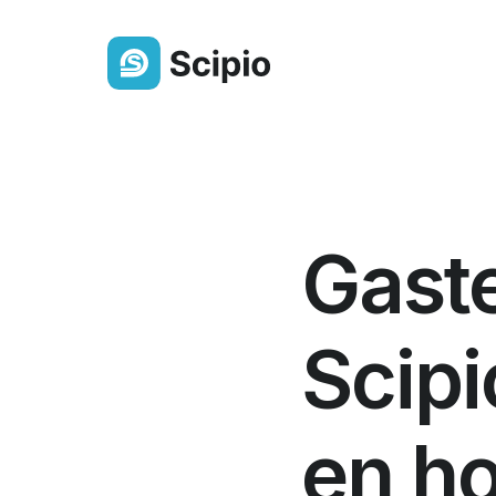
Ledenlijst
Altijd een actueel overzicht van j
Gast
gemeenteleden
Berichten & Delen
Deel eenvoudig berichten,
Scipi
bestanden of een oproep
Groepen
en ho
Orden leden overzichtelijk in