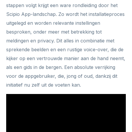
stappen volgt krijgt een ware rondleiding door het
Scipio App-landschap. Zo wordt het installatieproces
uitgelegd en worden relevante instellingen
besproken, onder meer met betrekking tot
meldingen en privacy. Dit alles in combinatie met
sprekende beelden en een rustige voice-over, die de
kijker op een vertrouwde manier aan de hand neemt,
als een gids in de bergen. Een absolute verrijking
voor de appgebruiker, die, jong of oud, dankzij dit
initiatief nu zelf uit de voeten kan.